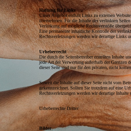
Haftung für Links
Unser Angebot enthält Links zu externen Websites
übernehmen. Für die Inhalte der verlinkten Seiten
Verlinkung auf mögliche Rechtsverstöße überprüf
Eine permanente inhaltliche Kontrolle der verlin
Rechtsverletzungen werden wir derartige Links 
Urheberrecht
Die durch die Seitenbetreiber erstellten Inhalte 
jede Art der Verwertung außerhalb der Grenzen d
essum
dieser Seite sind nur für den privaten, nicht komm
Soweit die Inhalte auf dieser Seite nicht vom Betr
gekennzeichnet. Sollten Sie trotzdem auf eine 
Rechtsverletzungen werden wir derartige Inhalte
Urheberrechte Dritter
Bilder