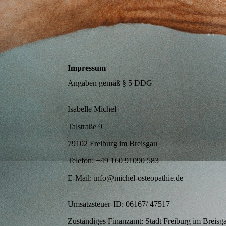
Impressum
Angaben gemäß § 5 DDG
Isabelle Michel
pathie
Talstraße 9
79102 Freiburg im Breisgau
Telefon: +49 160 91090 583
E-Mail: info@michel-osteopathie.de
Umsatzsteuer-ID: 06167/ 47517
Zuständiges Finanzamt: Stadt Freiburg im Breisg