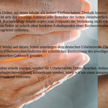
 Dritter, auf deren Inhalte wir keinen Einfluss haben. Deshalb können
 ist stets der jeweilige Anbieter oder Betreiber der Seiten verantwortli
t. Rechtswidrige Inhalte waren zum Zeitpunkt der Verlinkung nicht erk
kten Seiten ist jedoch ohne konkrete Anhaltspunkte einer Rechtsverlet
umgehend entfernen.
und Werke auf diesen Seiten unterliegen dem deutschen Urheberrecht. Di
es Urheberrechtes bedürfen der schriftlichen Zustimmung des jeweilig
erziellen Gebrauch gestattet.
eiber erstellt wurden, werden die Urheberrechte Dritter beachtet. Insbe
Urheberrechtsverletzung aufmerksam werden, bitten wir um einen ents
 umgehend entfernen.