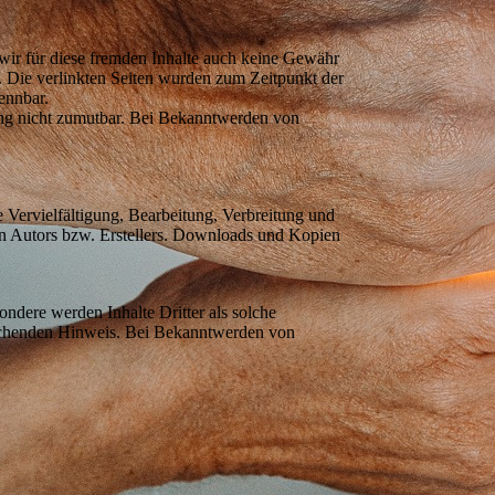
 wir für diese fremden Inhalte auch keine Gewähr
ch. Die verlinkten Seiten wurden zum Zeitpunkt der
ennbar.
zung nicht zumutbar. Bei Bekanntwerden von
e Vervielfältigung, Bearbeitung, Verbreitung und
en Autors bzw. Erstellers. Downloads und Kopien
sondere werden Inhalte Dritter als solche
prechenden Hinweis. Bei Bekanntwerden von