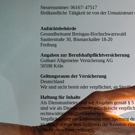
Steuernummer: 06167/ 47517
Heilkundliche Tätigkeit ist von der Umsatzsteue
Antworten
Aufsichtsbehörde
Gesundheitsamt Breisgau-Hochschwarzwald
Sautierstraße 30, Bismarckallee 18-20
Freiburg
Angaben zur Berufshaftpflichtversicherung
Gothaer Allgemeine Versicherung AG
50598 Köln
Geltungsraum der Versicherung
Deutschland
Wir sind nicht bereit oder verpflichtet, an Streit
Haftung für Inhalte
Als Diensteanbieter sind wir Angaben gemäß § 5
sind wir als Diensteanbieter jedoch nicht verpfli
 Sprache
rechtswidrige Tätigkeit hinweisen.
Verpflichtungen zur Entfernung oder Sperrung de
ist jedoch erst ab dem Zeitpunkt der Kenntnis e
Inhalte umgehend entfernen.