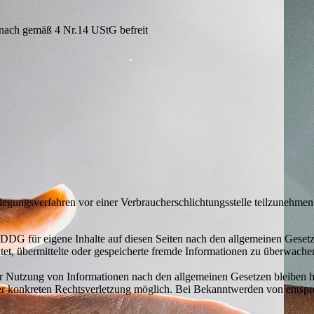
r nach gemäß 4 Nr.14 UStG befreit
beilegungsverfahren vor einer Verbraucherschlichtungsstelle teilzunehmen
 DDG für eigene Inhalte auf diesen Seiten nach den allgemeinen Ges
chtet, übermittelte oder gespeicherte fremde Informationen zu überwach
r Nutzung von Informationen nach den allgemeinen Gesetzen bleiben h
iner konkreten Rechtsverletzung möglich. Bei Bekanntwerden von ents